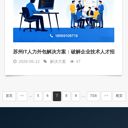
术人才招聘痛点
苏州IT人力外包解决方案：破解企业技术人才招聘难
2026-05-12
解决方案
47
首页
<<
5
6
7
8
9
7/16
>>
尾页
···
···