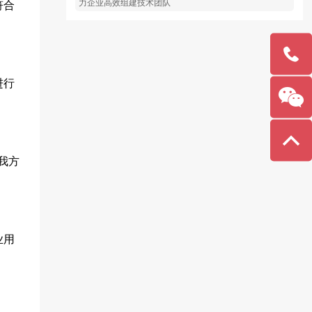
力企业高效组建技术团队
符合
进行
189691
我方
业用